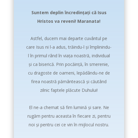
Suntem deplin încredințați că Isus
Hristos va reveni! Maranata!
Astfel, ducem mai departe cuvântul pe
care Isus ni l-a adus, trăindu-l și împlinindu-
l în primul rând în viața noastră, individual
și ca biserică. Prin pocăință, în smerenie,
cu dragoste de oameni, lepădându-ne de
firea noastră pământească și căutând
zilnic faptele plăcute Duhului!
El ne-a chemat să fim lumină și sare. Ne
rugăm pentru aceasta în fiecare zi, pentru
noi și pentru cei ce vin în mijlocul nostru.