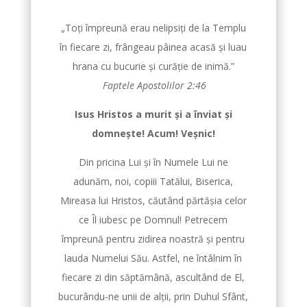
„Toţi împreună erau
nelipsiţi
de la Templu
în fiecare zi, frângeau pâinea acasă şi luau
hrana cu bucurie şi curăţie de inimă.”
Faptele Apostolilor 2:46
Isus Hristos a murit și a înviat și
domnește! Acum! Veșnic!
Din pricina Lui și în Numele Lui ne
adunăm, noi, copiii Tatălui, Biserica,
Mireasa lui Hristos, căutând părtășia celor
ce Îl iubesc pe Domnul! Petrecem
împreună pentru zidirea noastră și pentru
lauda Numelui Său. Astfel, ne întâlnim în
fiecare zi din săptămână, ascultând de El,
bucurându-ne unii de alții, prin Duhul Sfânt,