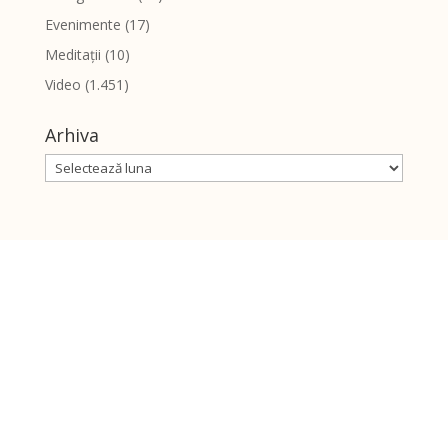
Evenimente
(17)
Meditații
(10)
Video
(1.451)
Arhiva
Arhiva
Despre noi
Ce credem
Întrebări frecvente
Slujitorii bisericii