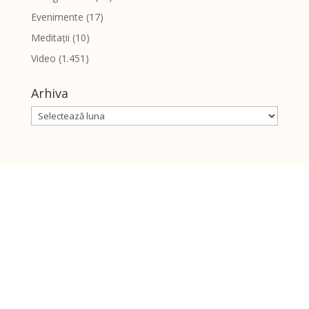
Evenimente
(17)
Meditații
(10)
Video
(1.451)
Arhiva
Arhiva
Despre noi
Ce credem
Întrebări frecvente
Slujitorii bisericii